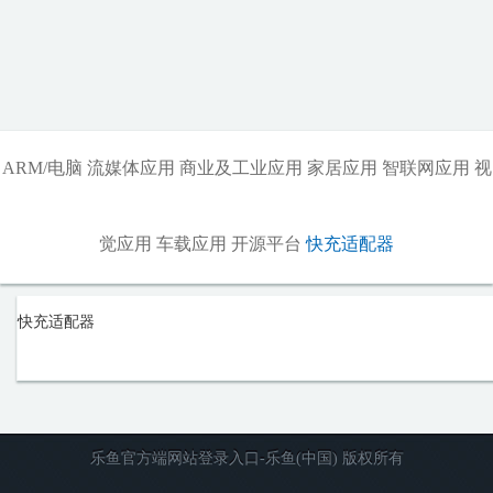
ARM/电脑
流媒体应用
商业及工业应用
家居应用
智联网应用
视
觉应用
车载应用
开源平台
快充适配器
快充适配器
乐鱼官方端网站登录入口-乐鱼(中国) 版权所有