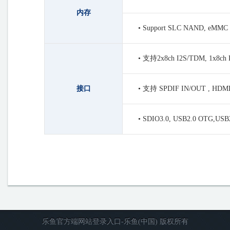
内存
• Support SLC NAND, eMMC 4
• 支持2x8ch I2S/TDM, 1x8ch 
接口
• 支持 SPDIF IN/OUT , HDM
• SDIO3.0, USB2.0 OTG,USB2
乐鱼官方端网站登录入口-乐鱼(中国) 版权所有